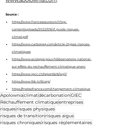
www.apolownia.com
.
Source :
https://www.franceassureurs.fr/wp-
content/uploads/2022/09/vf_guide-risques-
climat.pdf
https://www.carbone4.com/article-2types-risques-
climatiques
https://www.ecologie.gouv.fr/observatoire-national-
sur-effets-du-rechauffement-climatique-onerc
https://www.ipcc.ch/report/ar6/wg1/
https://www.fsb-tcfd.org/
https://meteofrance.com/changement-climatique
Apolownia
climat
décarbonation
GIEC
Réchauffement climatique
entreprises
risques
risques physiques
risques de transition
risques aigus
risques chroniques
risques réglementaires
risques technologiques
risques de marché
risques de réputation