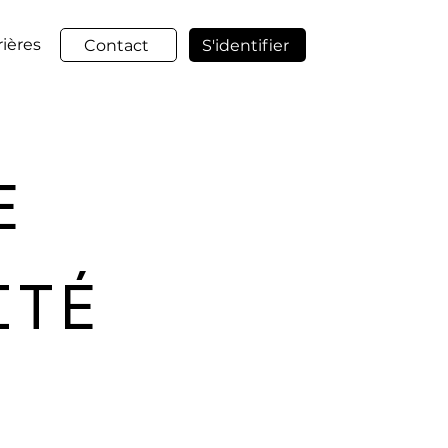
rières
Contact
S'identifier
E
ITÉ