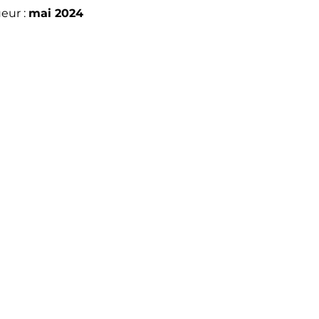
eur :
mai 2024
dpo@apolownia.com