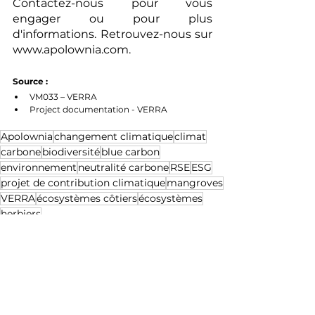
Contactez-nous pour vous 
engager ou pour plus 
d'informations. Retrouvez-nous sur 
www.apolownia.com
.
Source :
VM033 – VERRA
Project documentation - VERRA
Apolownia
changement climatique
climat
carbone
biodiversité
blue carbon
environnement
neutralité carbone
RSE
ESG
projet de contribution climatique
mangroves
VERRA
écosystèmes côtiers
écosystèmes
herbiers
Articles
Voir tout